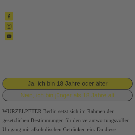
BIST DU SCHON 18?
GEH’ SPIELEN.
WURZELPETER
GIBT’S ERST
AB
18!
Ja, ich bin 18 Jahre oder älter
Nein, ich bin jünger als 18 Jahre alt
WURZELPETER Berlin setzt sich im Rahmen der
gesetzlichen Bestimmungen für den verantwortungsvollen
Umgang mit alkoholischen Getränken ein. Da diese