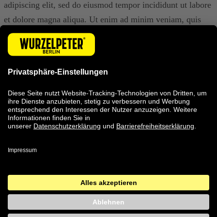
adipiscing elit, sed do eiusmod tempor incididunt ut labore
et dolore magna aliqua. Ut enim ad minim veniam, quis
nostrud exercitation ullamco laboris nisi ut aliquip ex ea
commodo consequat. Duis aute irure dolor in reprehenderit
in voluptate velit esse cillum dolore eu fugiat nulla
pariatur. Excepteur sint occaecat cupidatat non proident,
sunt in culpa qui officia deserunt mollit anim id est
laborum.
Kontakt
Impressum
Datenschutz
Barrierefreiheitserklärung
Einwilligungseinstellungen
Nutzungsbedingungen
Als Amazon-Partner verdienen wir an qualifizierten
Verkäufen.