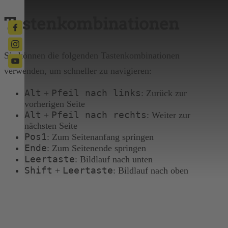
Tastenkombinationen
Sie können die folgenden Tastenkombinationen
verwenden, um schneller zu navigieren:
Alt
Pfeil nach links
+
: Zurück zur
vorherigen Seite
Alt
Pfeil nach rechts
+
: Weiter zur
nächsten Seite
Pos1
: Zum Seitenanfang springen
Ende
: Zum Seitenende springen
Leertaste
: Bildlauf nach unten
Shift
Leertaste
+
: Bildlauf nach oben
BIST DU SCHON 18?