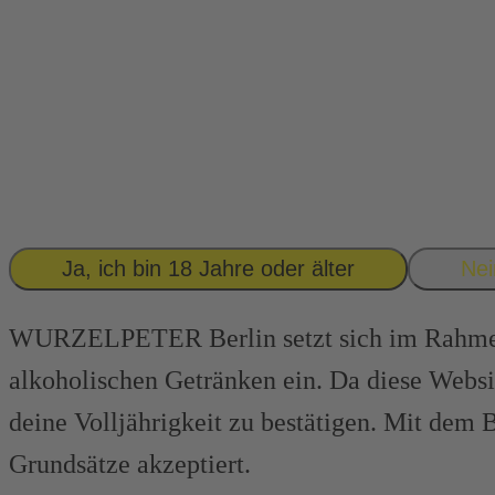
GEH’ SPIELEN.
WURZELPETER
GIBT’S ERST
AB
18!
Ja, ich bin 18 Jahre oder älter
Nei
WURZELPETER Berlin setzt sich im Rahmen 
alkoholischen Getränken ein. Da diese Websi
deine Volljährigkeit zu bestätigen. Mit de
Grundsätze akzeptiert.