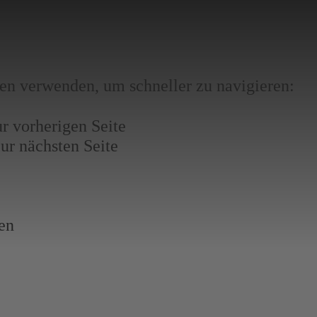
en verwenden, um schneller zu navigieren:
ur vorherigen Seite
zur nächsten Seite
ben
?