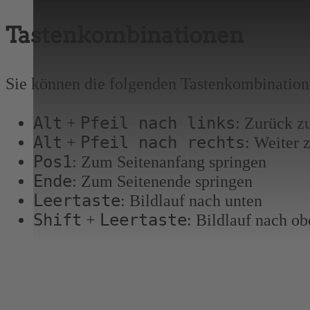
Tastenkombinationen
Sie können die folgenden Tastenkombination
Alt
Pfeil nach links
+
: Zurück z
Alt
Pfeil nach rechts
+
: Weiter 
Pos1
: Zum Seitenanfang springen
Ende
: Zum Seitenende springen
Leertaste
: Bildlauf nach unten
Shift
Leertaste
+
: Bildlauf nach o
BIST DU SCHON 18