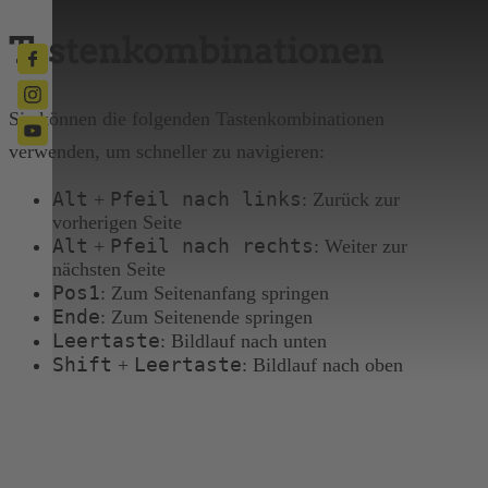
Tastenkombinationen
Sie können die folgenden Tastenkombinationen
verwenden, um schneller zu navigieren:
Alt
Pfeil nach links
+
: Zurück zur
vorherigen Seite
Alt
Pfeil nach rechts
+
: Weiter zur
nächsten Seite
Pos1
: Zum Seitenanfang springen
Ende
: Zum Seitenende springen
Leertaste
: Bildlauf nach unten
Shift
Leertaste
+
: Bildlauf nach oben
BIST DU SCHON 18?